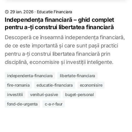
29 ian. 2026
·
Educatie Financiara
Independența financiară – ghid complet
pentru a-ți construi libertatea financiară
Descoperă ce înseamnă independența financiară,
de ce este importantă și care sunt pașii practici
pentru a-ți construi libertatea financiară prin
disciplină, economisire și investiții inteligente.
independenta-financiara
libertate-financiara
fire-romania
educatie-financiara
economisire
investitii
venituri-pasive
buget-personal
fond-de-urgenta
c-a-r-faur