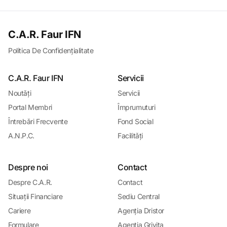
C.A.R. Faur IFN
Politica De Confidențialitate
C.A.R. Faur IFN
Servicii
Noutǎți
Servicii
Portal Membri
Împrumuturi
Întrebǎri Frecvente
Fond Social
A.N.P.C.
Facilitǎți
Despre noi
Contact
Despre C.A.R.
Contact
Situații Financiare
Sediu Central
Cariere
Agenția Dristor
Formulare
Agenția Grivița