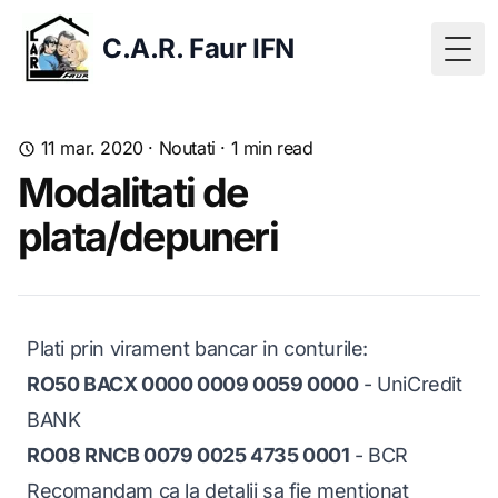
C.A.R. Faur IFN
Togg
11 mar. 2020
·
Noutati
·
1
min read
Modalitati de
plata/depuneri
Plati prin virament bancar in conturile:
RO50 BACX 0000 0009 0059 0000
- UniCredit
BANK
RO08 RNCB 0079 0025 4735 0001
- BCR
Recomandam ca la detalii sa fie mentionat