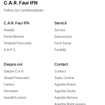
C.A.R. Faur IFN
Politica De Confidențialitate
C.A.R. Faur IFN
Servicii
Noutǎți
Servicii
Portal Membri
Împrumuturi
Întrebǎri Frecvente
Fond Social
A.N.P.C.
Facilitǎți
Despre noi
Contact
Despre C.A.R.
Contact
Situații Financiare
Sediu Central
Cariere
Agenția Dristor
Formulare
Agenția Grivița
Apariții în presǎ
Agenția Rahova
Agenția Brâncoveanu