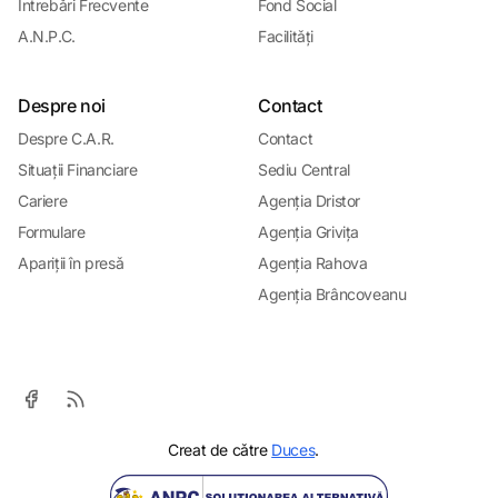
Întrebǎri Frecvente
Fond Social
A.N.P.C.
Facilitǎți
Despre noi
Contact
Despre C.A.R.
Contact
Situații Financiare
Sediu Central
Cariere
Agenția Dristor
Formulare
Agenția Grivița
Apariții în presǎ
Agenția Rahova
Agenția Brâncoveanu
Creat de cǎtre
Duces
.