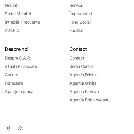
Noutǎți
Servicii
Portal Membri
Împrumuturi
Întrebǎri Frecvente
Fond Social
A.N.P.C.
Facilitǎți
Despre noi
Contact
Despre C.A.R.
Contact
Situații Financiare
Sediu Central
Cariere
Agenția Dristor
Formulare
Agenția Grivița
Apariții în presǎ
Agenția Rahova
Agenția Brâncoveanu