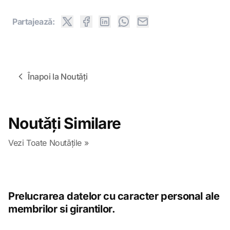
Partajeazǎ:
Înapoi la Noutǎți
Noutǎți Similare
Vezi Toate Noutǎțile »
Prelucrarea datelor cu caracter personal ale
membrilor si girantilor.