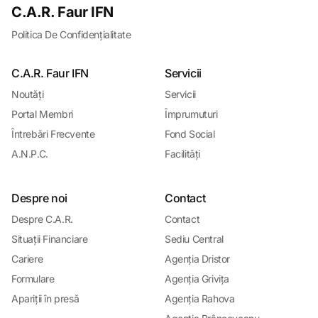
C.A.R. Faur IFN
Politica De Confidențialitate
C.A.R. Faur IFN
Servicii
Noutǎți
Servicii
Portal Membri
Împrumuturi
Întrebǎri Frecvente
Fond Social
A.N.P.C.
Facilitǎți
Despre noi
Contact
Despre C.A.R.
Contact
Situații Financiare
Sediu Central
Cariere
Agenția Dristor
Formulare
Agenția Grivița
Apariții în presǎ
Agenția Rahova