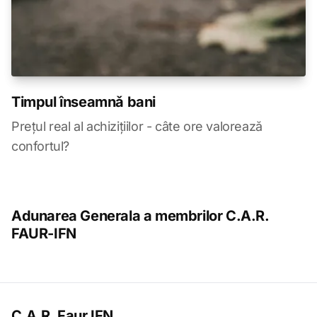
Timpul înseamnǎ bani
Prețul real al achizițiilor - câte ore valorează
confortul?
Adunarea Generala a membrilor C.A.R.
FAUR-IFN
C.A.R. Faur IFN