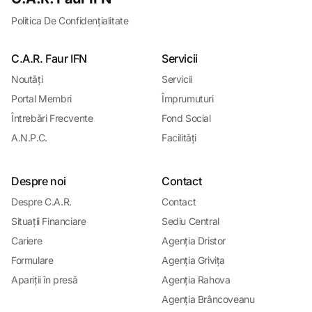
Politica De Confidențialitate
C.A.R. Faur IFN
Servicii
Noutǎți
Servicii
Portal Membri
Împrumuturi
Întrebǎri Frecvente
Fond Social
A.N.P.C.
Facilitǎți
Despre noi
Contact
Despre C.A.R.
Contact
Situații Financiare
Sediu Central
Cariere
Agenția Dristor
Formulare
Agenția Grivița
Apariții în presǎ
Agenția Rahova
Agenția Brâncoveanu