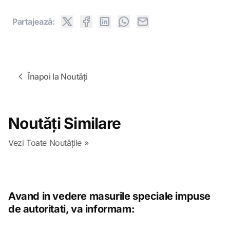
Partajeazǎ:
Înapoi la Noutǎți
Noutǎți Similare
Vezi Toate Noutǎțile »
Avand in vedere masurile speciale impuse
de autoritati, va informam: