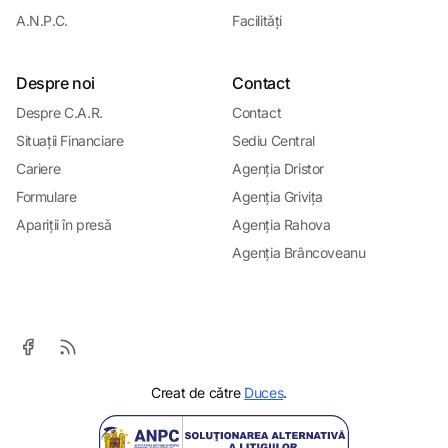
A.N.P.C.
Facilitǎți
Despre noi
Contact
Despre C.A.R.
Contact
Situații Financiare
Sediu Central
Cariere
Agenția Dristor
Formulare
Agenția Grivița
Apariții în presǎ
Agenția Rahova
Agenția Brâncoveanu
Creat de cǎtre
Duces
.