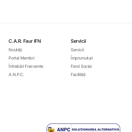
C.A.R. Faur IFN
Servicii
Noutǎți
Servicii
Portal Membri
Împrumuturi
Întrebǎri Frecvente
Fond Social
A.N.P.C.
Facilitǎți