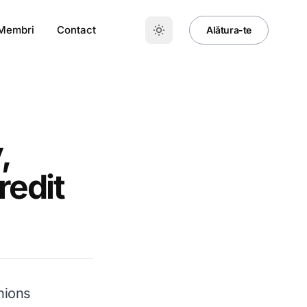
 Membri
Contact
Alǎtura-te
,
redit
nions