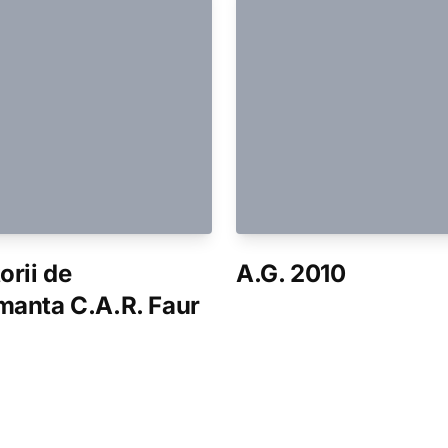
orii de
A.G. 2010
manta C.A.R. Faur