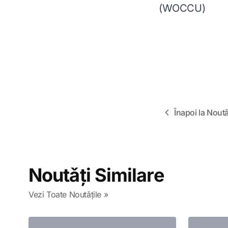
(WOCCU)
Înapoi la Noutǎ
Noutǎți Similare
Vezi Toate Noutǎțile »