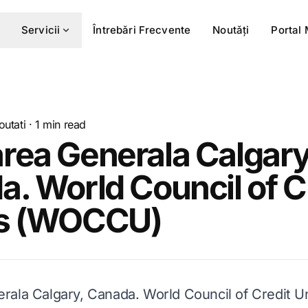
Servicii
Întrebǎri Frecvente
Noutǎți
Portal
outati
·
1
min read
rea Generala Calgary
. World Council of C
s (WOCCU)
ala Calgary, Canada. World Council of Credit U