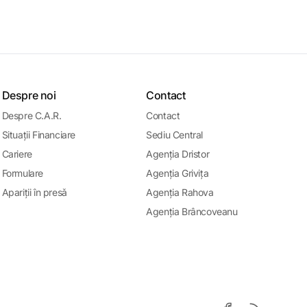
Despre noi
Contact
Despre C.A.R.
Contact
Situații Financiare
Sediu Central
Cariere
Agenția Dristor
Formulare
Agenția Grivița
Apariții în presǎ
Agenția Rahova
Agenția Brâncoveanu