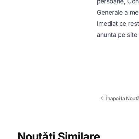
persoane, Cons
Generale a mem
Imediat ce rest
anunta pe site s
Înapoi la Noutǎ
Noutǎți Similare