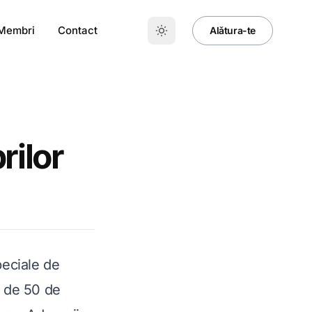
 Membri
Contact
Alǎtura-te
ilor
peciale de
e de 50 de