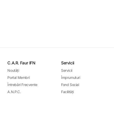
C.A.R. Faur IFN
Servicii
Noutǎți
Servicii
Portal Membri
Împrumuturi
Întrebǎri Frecvente
Fond Social
A.N.P.C.
Facilitǎți