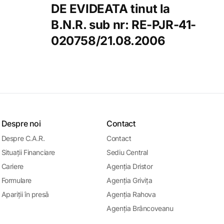
DE EVIDEATA tinut la
B.N.R. sub nr: RE-PJR-41-
020758/21.08.2006
Despre noi
Contact
Despre C.A.R.
Contact
Situații Financiare
Sediu Central
Cariere
Agenția Dristor
Formulare
Agenția Grivița
Apariții în presǎ
Agenția Rahova
Agenția Brâncoveanu