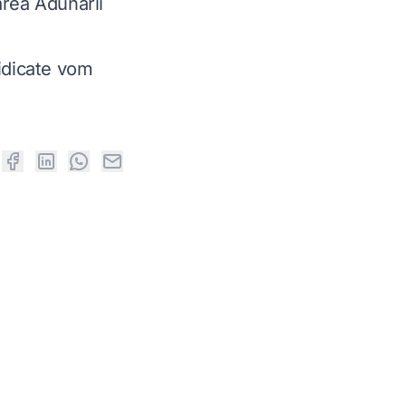
area Adunarii
ridicate vom