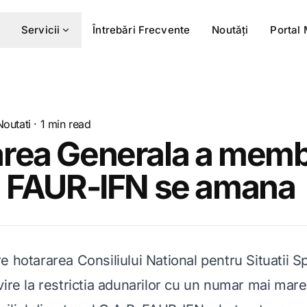
Servicii
Întrebǎri Frecvente
Noutǎți
Portal
Noutati
·
1
min read
rea Generala a membr
. FAUR-IFN se amana
 hotararea Consiliului National pentru Situatii S
vire la restrictia adunarilor cu un numar mai mar