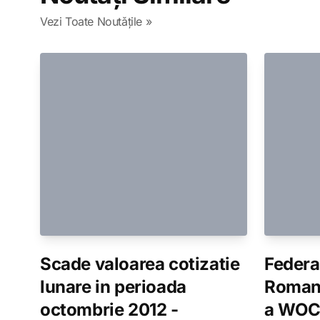
Vezi Toate Noutǎțile »
Scade valoarea cotizatie
Federa
lunare in perioada
Roman
octombrie 2012 -
a WO