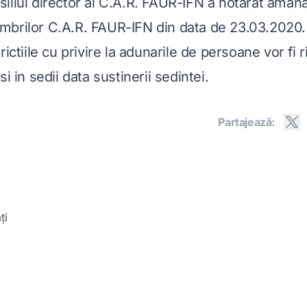
iliul director al C.A.R. FAUR-IFN a hotarat aman
brilor C.A.R. FAUR-IFN din data de 23.03.2020.
rictiile cu privire la adunarile de persoane vor fi 
i in sedii data sustinerii sedintei.
Partajeazǎ:
ți