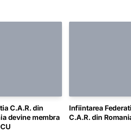
tia C.A.R. din
Infiintarea Federat
ia devine membra
C.A.R. din Romani
CCU