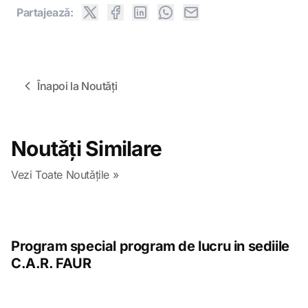
Partajeazǎ:
Înapoi la Noutǎți
Noutǎți Similare
Vezi Toate Noutǎțile »
Program special program de lucru in sediile
C.A.R. FAUR