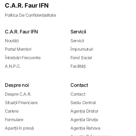
C.A.R. Faur IFN
Politica De Confidențialitate
C.A.R. Faur IFN
Servicii
Noutǎți
Servicii
Portal Membri
Împrumuturi
Întrebǎri Frecvente
Fond Social
A.N.P.C.
Facilitǎți
Despre noi
Contact
Despre C.A.R.
Contact
Situații Financiare
Sediu Central
Cariere
Agenția Dristor
Formulare
Agenția Grivița
Apariții în presǎ
Agenția Rahova